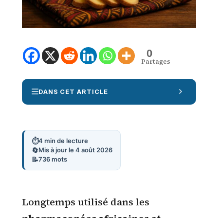
0
Partages
Afficher/masquer la table des matières
DANS CET ARTICLE
⏱️
4 min de lecture
🔄
Mis à jour le 4 août 2026
📝
736 mots
Longtemps utilisé dans les