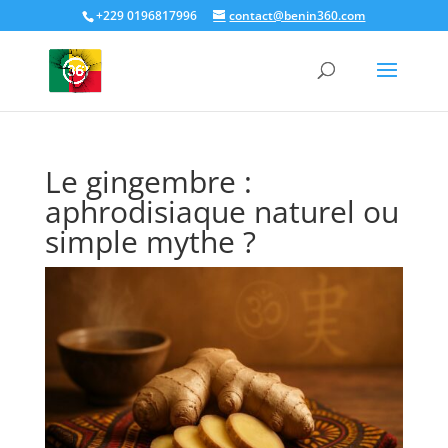
+229 0196817996
contact@benin360.com
Le gingembre :
aphrodisiaque naturel ou
simple mythe ?