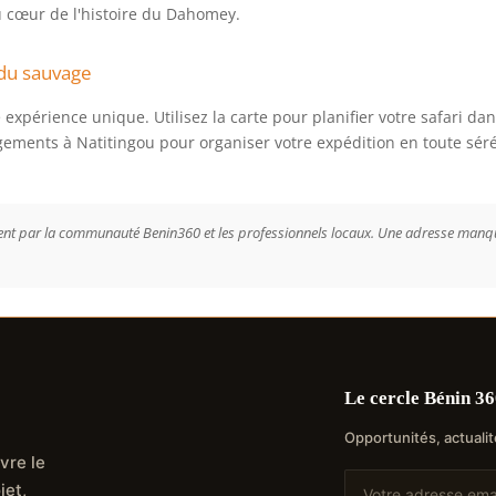
 cœur de l'histoire du Dahomey.
 du sauvage
expérience unique. Utilisez la carte pour planifier votre safari da
ements à Natitingou pour organiser votre expédition en toute séré
ement par la communauté Benin360 et les professionnels locaux. Une adresse manque
Le cercle Bénin 36
Opportunités, actualit
vre le
jet,