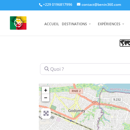
+229 0196817996
contact@benin360.com
ACCUEIL
DESTINATIONS
EXPÉRIENCES
🗺
Quoi ?
+
−