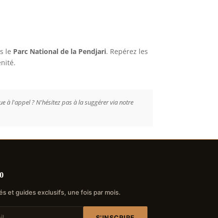
ns le
Parc National de la Pendjari
. Repérez les
nité.
 à l'appel ? N'hésitez pas à la suggérer via notre
0
és et guides exclusifs, une fois par mois.
S'INSCRIRE