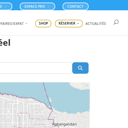
ES
ESPACE PRO
CONTACT
FFAIRES/EXPAT
SHOP
RÉSERVER
ACTUALITÉS
éel
Search