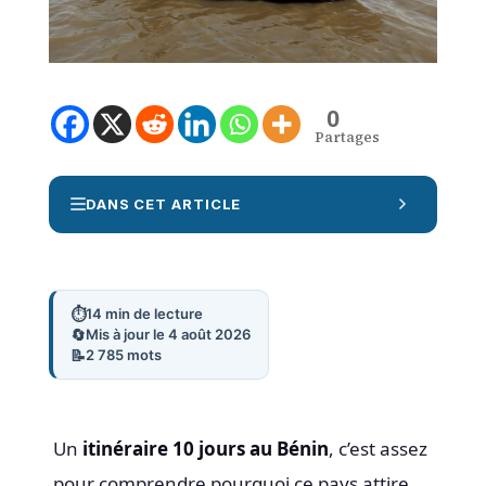
0
Partages
Afficher/masquer la table des matières
DANS CET ARTICLE
⏱️
14 min de lecture
🔄
Mis à jour le 4 août 2026
📝
2 785 mots
Un
itinéraire 10 jours au Bénin
, c’est assez
pour comprendre pourquoi ce pays attire