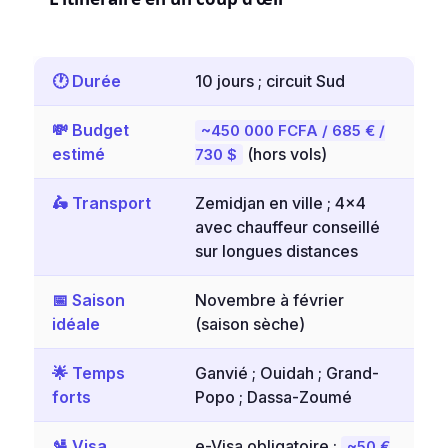
🕐 Durée
10 jours ; circuit Sud
💸 Budget
~450 000 FCFA / 685 € /
estimé
(hors vols)
730 $
🛵 Transport
Zemidjan en ville ; 4×4
avec chauffeur conseillé
sur longues distances
📅 Saison
Novembre à février
idéale
(saison sèche)
🌟 Temps
Ganvié ; Ouidah ; Grand-
forts
Popo ; Dassa-Zoumé
🛂 Visa
e-Visa obligatoire ;
~50 €