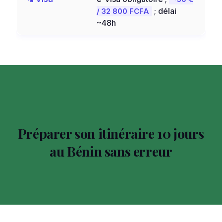
; délai
/ 32 800 FCFA
~48h
Préparer son itinéraire 10 jours
au Bénin sans erreur