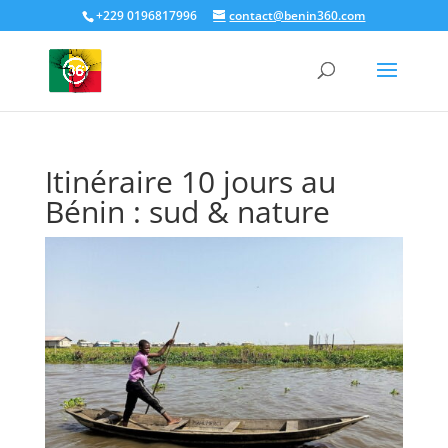
+229 0196817996
contact@benin360.com
Itinéraire 10 jours au
Bénin : sud & nature