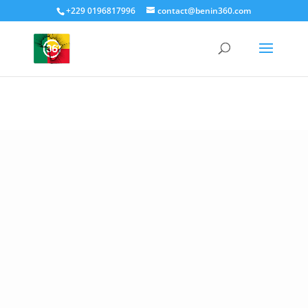
+229 0196817996
contact@benin360.com